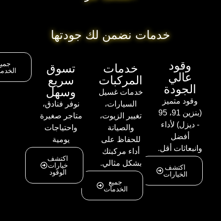
خدمات نضمن لك جودتها
قود
جميع
خدمات
تسوق
الخدمات
الي
المركبات
سريع
جودة
وسهل
خدمات غسيل
ود متميز
السيارات،
نوفر فنادق،
(بنزين 91، 95
تغيير الزيوت،
متاجر صغيرة
يزل) لأداء
والصيانة
واحتياجات
أفضل
للحفاظ على
يومية
عاثات أقل.
أداء مركبتك
اكتشف
بشكل مثالي.
خيارات
اكتشف
الوقود
الخيارات
جميع
الخدمات