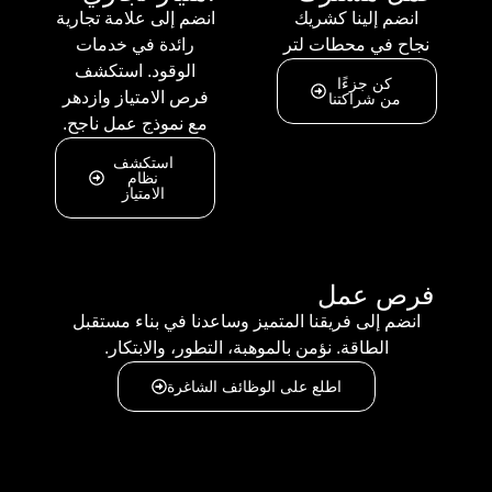
انضم إلينا كشريك
انضم إلى علامة تجارية
جاح في محطات لتر
رائدة في خدمات
الوقود. استكشف
كن جزءًا
فرص الامتياز وازدهر
من شراكتنا
مع نموذج عمل ناجح.
استكشف
نظام
الامتياز
رص عمل
انضم إلى فريقنا المتميز وساعدنا في بناء مستقبل
الطاقة. نؤمن بالموهبة، التطور، والابتكار.
اطلع على الوظائف الشاغرة