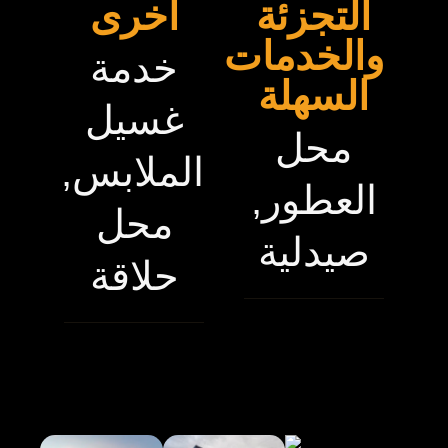
التجزئة
أخرى
والخدمات
خدمة
السهلة
غسيل
محل
الملابس,
العطور,
محل
صيدلية
حلاقة