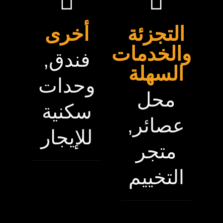
التجزئة
أخرى
والخدمات
فندق,
السهلة
وحدات
محل
سكنية
عصائر,
للإيجار
متجر
التخييم