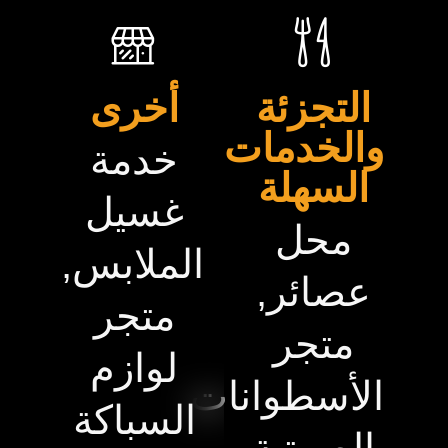
التجزئة
أخرى
والخدمات
خدمة
السهلة
غسيل
محل
الملابس,
عصائر,
متجر
متجر
لوازم
الأسطوانات
السباكة