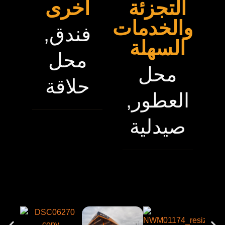
التجزئة
أخرى
والخدمات
فندق,
السهلة
محل
محل
حلاقة
العطور,
صيدلية