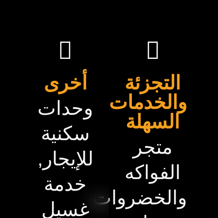
التجزئة
أخرى
والخدمات
وحدات
السهلة
سكنية
متجر
للإيجار,
الفواكه
خدمة
والخضروات,
غسيل