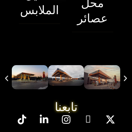
محل
الملابس
عصائر
تابعنا