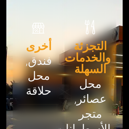
التجزئة
أخرى
والخدمات
فندق,
السهلة
محل
محل
حلاقة
عصائر,
متجر
الأسطوانات